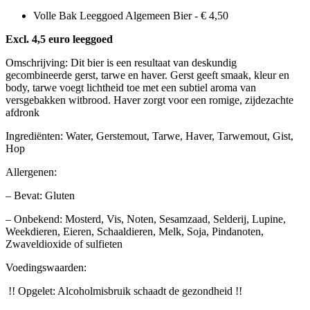
aantal
Volle Bak Leeggoed Algemeen Bier -
€
4,50
Excl. 4,5 euro leeggoed
Omschrijving: Dit bier is een resultaat van deskundig
gecombineerde gerst, tarwe en haver. Gerst geeft smaak, kleur en
body, tarwe voegt lichtheid toe met een subtiel aroma van
versgebakken witbrood. Haver zorgt voor een romige, zijdezachte
afdronk
Ingrediënten: Water, Gerstemout, Tarwe, Haver, Tarwemout, Gist,
Hop
Allergenen:
– Bevat: Gluten
– Onbekend: Mosterd, Vis, Noten, Sesamzaad, Selderij, Lupine,
Weekdieren, Eieren, Schaaldieren, Melk, Soja, Pindanoten,
Zwaveldioxide of sulfieten
Voedingswaarden:
!! Opgelet: Alcoholmisbruik schaadt de gezondheid !!