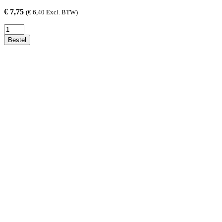
€
7,75
(
€
6,40
Excl. BTW)
Averbode
33cl
Bestel
(4
stuks)
aantal