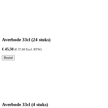
BLIK
(24
stuks)
aantal
Averbode 33cl (24 stuks)
€
45,50
(
€
37,60
Excl. BTW)
Averbode
Bestel
33cl
(24
stuks)
aantal
Averbode 33cl (4 stuks)