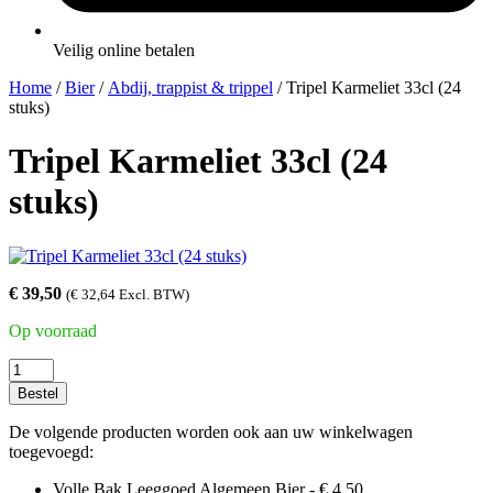
Veilig online betalen
Home
/
Bier
/
Abdij, trappist & trippel
/ Tripel Karmeliet 33cl (24
stuks)
Tripel Karmeliet 33cl (24
stuks)
€
39,50
(
€
32,64
Excl. BTW)
Op voorraad
Tripel
Karmeliet
Bestel
33cl
(24
De volgende producten worden ook aan uw winkelwagen
stuks)
toegevoegd:
aantal
Volle Bak Leeggoed Algemeen Bier -
€
4,50