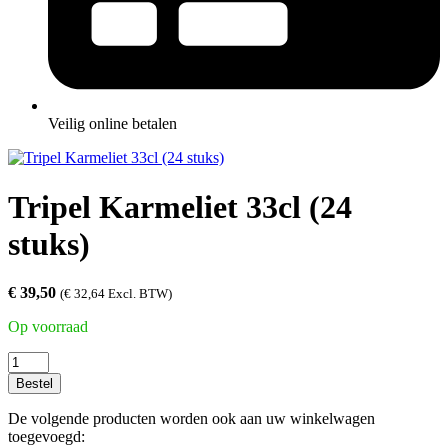
Veilig online betalen
Tripel Karmeliet 33cl (24
stuks)
€
39,50
(
€
32,64
Excl. BTW)
Op voorraad
Tripel
Karmeliet
Bestel
33cl
(24
De volgende producten worden ook aan uw winkelwagen
stuks)
toegevoegd: