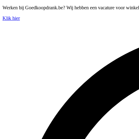
Spring
Werken bij Goedkoopdrank.be? Wij hebben een vacature voor winke
naar
Klik hier
de
inhoud