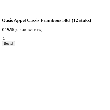
Oasis Appel Cassis Framboos 50cl (12 stuks)
€
19,50
(
€
18,40
Excl. BTW)
Oasis
Appel
Bestel
Cassis
Framboos
50cl
(12
stuks)
aantal