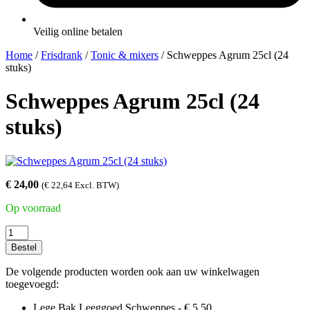
Veilig online betalen
Home
/
Frisdrank
/
Tonic & mixers
/ Schweppes Agrum 25cl (24
stuks)
Schweppes Agrum 25cl (24
stuks)
€
24,00
(
€
22,64
Excl. BTW)
Op voorraad
Schweppes
Agrum
Bestel
25cl
(24
De volgende producten worden ook aan uw winkelwagen
stuks)
toegevoegd:
aantal
Lege Bak Leeggoed Schweppes -
€
5,50