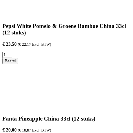
Pepsi White Pomelo & Groene Bamboe China 33cl
(12 stuks)
€
23,50
(
€
22,17
Excl. BTW)
Pepsi
White
Bestel
Pomelo
&
Groene
Bamboe
China
33cl
(12
stuks)
aantal
Fanta Pineapple China 33cl (12 stuks)
€
20,00
(
€
18,87
Excl. BTW)