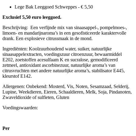
aantal
Lege Bak Leeggoed Schweppes -
€
5,50
Exclusief 5,50 euro leeggoed.
Beschrijving: Een verfijnde mix van sinaasappel-, pompelmoes-,
limoen- en mandarijnaroma’s in een gesofisticeerde karaktervolle
drank. Een explosieve citrussmaak in de mond.
Ingrediënten: Koolzuurhoudend water, suiker, natuurlijke
sinaasappelextracten, voedingszuur citroenzuur, bewaarmiddel
E202, zoetstoffen acesulfaam K en sucralose, gemodificeerd
zetmeel, antioxidant ascorbinezuur, natuurlijke aroma’s van
citrusvruchten met andere natuurlijke aroma’s, stabilisator E445,
kleurstof E142.
Allergenen: Onbekend: Mosterd, Vis, Noten, Sesamzaad, Selderij,
Lupine, Weekdieren, Eieren, Schaaldieren, Melk, Soja, Pindanoten,
Zwaveldioxide of sulfieten, Gluten
Voedingswaarden:
Per