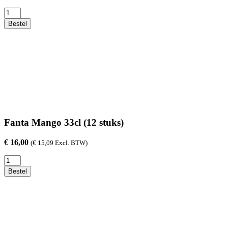
Fanta
Pineapple
Bestel
China
33cl
(12
stuks)
aantal
Fanta Mango 33cl (12 stuks)
€
16,00
(
€
15,09
Excl. BTW)
Fanta
Mango
Bestel
33cl
(12
stuks)
aantal