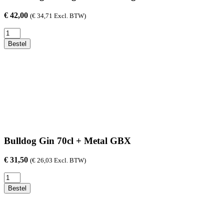
€
42,00
(
€
34,71
Excl. BTW)
1836
Belgian
Bestel
Organic
Barrel
Aged
Gin
70cl
aantal
Bulldog Gin 70cl + Metal GBX
€
31,50
(
€
26,03
Excl. BTW)
Bulldog
Gin
Bestel
70cl
+
Metal
GBX