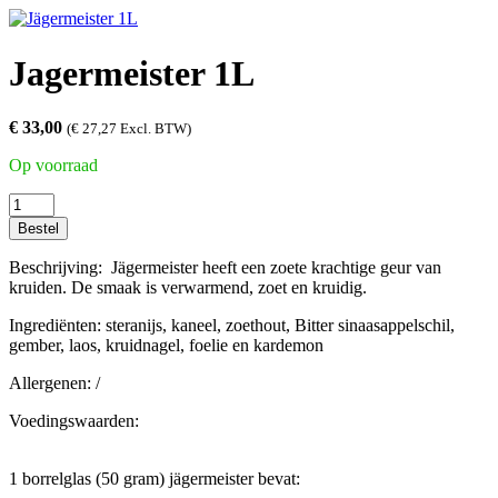
Jagermeister 1L
€
33,00
(
€
27,27
Excl. BTW)
Op voorraad
Jagermeister
1L
Bestel
aantal
Beschrijving: Jägermeister heeft een zoete krachtige geur van
kruiden. De smaak is verwarmend, zoet en kruidig.
Ingrediënten: steranijs, kaneel, zoethout, Bitter sinaasappelschil,
gember, laos, kruidnagel, foelie en kardemon
Allergenen: /
Voedingswaarden:
1 borrelglas (50 gram) jägermeister bevat: