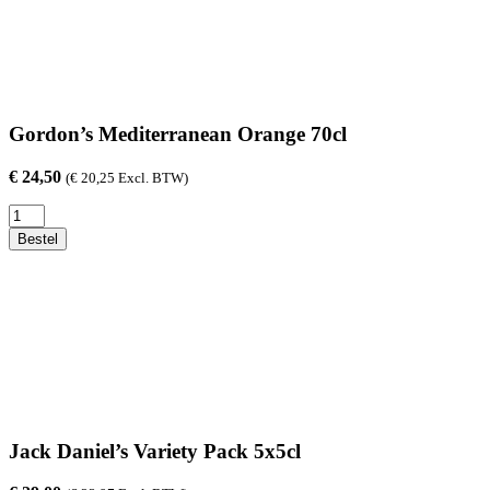
aantal
Gordon’s Mediterranean Orange 70cl
€
24,50
(
€
20,25
Excl. BTW)
Gordon's
Mediterranean
Bestel
Orange
70cl
aantal
Jack Daniel’s Variety Pack 5x5cl