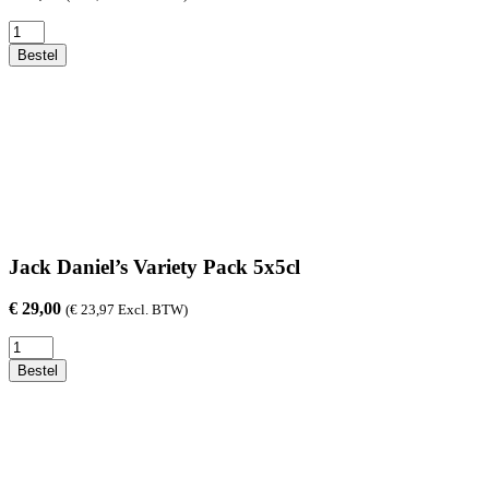
Gordon's
Mediterranean
Bestel
Orange
70cl
aantal
Jack Daniel’s Variety Pack 5x5cl
€
29,00
(
€
23,97
Excl. BTW)
Jack
Daniel's
Bestel
Variety
Pack
5x5cl
aantal