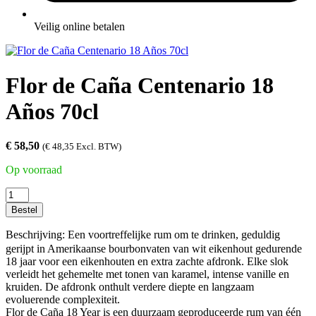
Veilig online betalen
Flor de Caña Centenario 18
Años 70cl
€
58,50
(
€
48,35
Excl. BTW)
Op voorraad
Flor
de
Bestel
Caña
Centenario
Beschrijving:
Een voortreffelijke rum om te drinken, geduldig
18
gerijpt in Amerikaanse bourbonvaten van wit eikenhout gedurende
Años
18 jaar voor een eikenhouten en extra zachte afdronk. Elke slok
70cl
verleidt het gehemelte met tonen van karamel, intense vanille en
aantal
kruiden. De afdronk onthult verdere diepte en langzaam
evoluerende complexiteit.
Flor de Caña 18 Year is een duurzaam geproduceerde rum van één