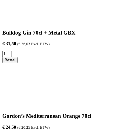
70cl
aantal
Bulldog Gin 70cl + Metal GBX
€
31,50
(
€
26,03
Excl. BTW)
Bulldog
Gin
Bestel
70cl
+
Metal
GBX
aantal
Gordon’s Mediterranean Orange 70cl
€
24,50
(
€
20,25
Excl. BTW)