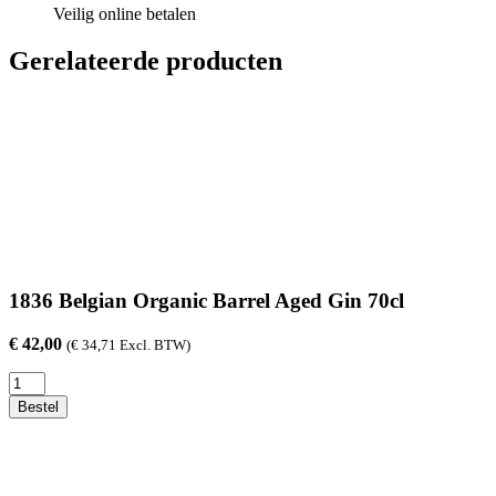
Veilig online betalen
Gerelateerde producten
1836 Belgian Organic Barrel Aged Gin 70cl
€
42,00
(
€
34,71
Excl. BTW)
1836
Belgian
Bestel
Organic
Barrel
Aged
Gin